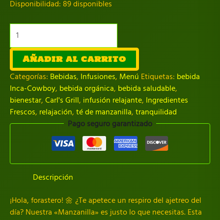
Disponibilidad:
89 disponibles
Manzanilla
cantidad
Añadir al carrito
Categorías:
Bebidas
,
Infusiones
,
Menú
Etiquetas:
bebida
Inca-Cowboy
,
bebida orgánica
,
bebida saludable
,
bienestar
,
Carl's Grill
,
infusión relajante
,
Ingredientes
Frescos
,
relajación
,
té de manzanilla
,
tranquilidad
Pago seguro garantizado
Descripción
¡Hola, forastero! 🌼 ¿Te apetece un respiro del ajetreo del
día? Nuestra «Manzanilla» es justo lo que necesitas. Esta