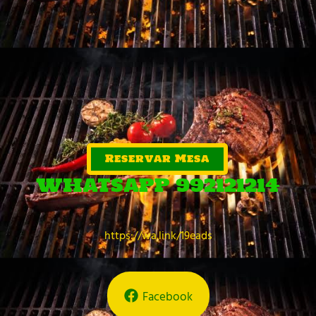
Reservar Mesa
WHATSAPP 992121214
https://wa.link/19eads
Facebook