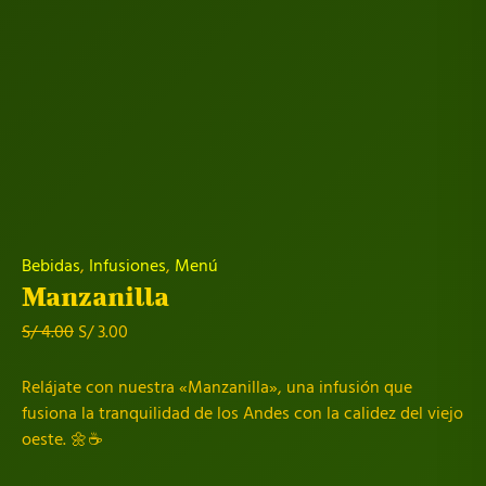
Bebidas
,
Infusiones
,
Menú
Manzanilla
El
El
S/
4.00
S/
3.00
precio
precio
original
actual
Relájate con nuestra «Manzanilla», una infusión que
era:
es:
fusiona la tranquilidad de los Andes con la calidez del viejo
S/ 4.00.
S/ 3.00.
oeste. 🌼☕