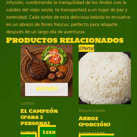
infusión, combinando la tranquilidad de los Andes con la
calidez del viejo oeste, te transportará a un lugar de paz y
serenidad. Cada sorbo de esta deliciosa bebida te envuelve
en un abrazo de flores frescas, perfecto para relajarte
después de un largo día de aventuras.
Productos relacionados
¡Oferta!
AGOTADO
Combos
El Campeón
Arma tu Combo
(para 1
Arroz
persona)
(porción)
S/
163.00
Leer
El
El
S/
6.00
S/
5.00