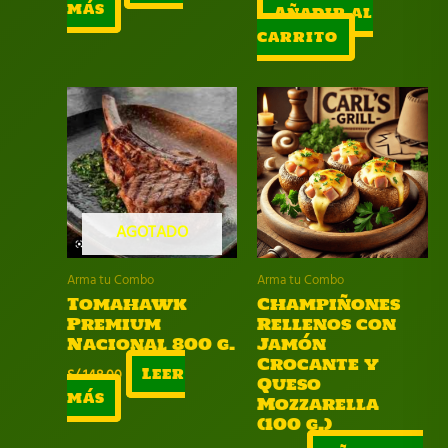
precio
precio
más
Añadir al
original
actual
carrito
era:
es:
S/ 6.00.
S/ 5.00.
AGOTADO
Arma tu Combo
Arma tu Combo
Tomahawk
Champiñones
Premium
Rellenos con
Nacional 800 g.
Jamón
Crocante y
S/
148.00
Leer
Queso
más
Mozzarella
(100 g.)