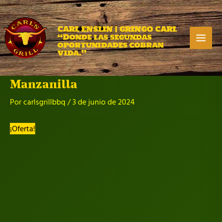
Ir
al
contenido
CARL ENSLIN | GRINGO CARL
“Donde las segundas
Ma
oportunidades cobran
vida.”
Me
Manzanilla
Por
carlsgrillbbq
/
3 de junio de 2024
¡Oferta!