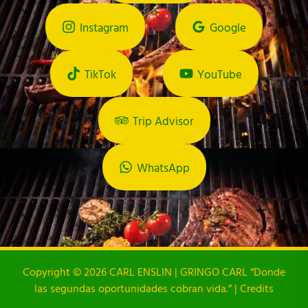
Instagram
Google
TikTok
YouTube
Trip Advisor
WhatsApp
Copyright © 2026 CARL ENSLIN | GRINGO CARL “Donde
las segundas oportunidades cobran vida.” | Credits