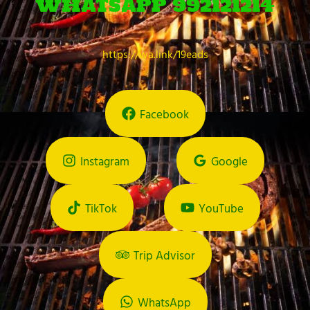
WHATSAPP 992121214
https://wa.link/19eads
Facebook
Instagram
Google
TikTok
YouTube
Trip Advisor
WhatsApp