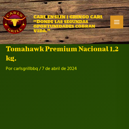
Ir
al
contenido
CARL ENSLIN | GRINGO CARL
“Donde las segundas
Ma
oportunidades cobran
vida.”
Me
Tomahawk Premium Nacional 1.2
kg.
Por
carlsgrillbbq
/
7 de abril de 2024