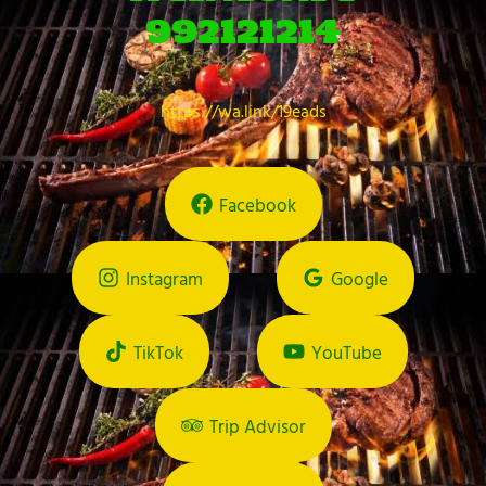
992121214
https://wa.link/19eads
Facebook
Instagram
Google
TikTok
YouTube
Trip Advisor