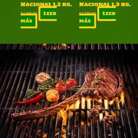
Nacional 1.2 kg.
Nacional 1.3 kg.
S/
218.00
Leer
S/
235.00
Leer
más
más