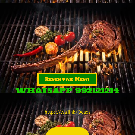
Reservar Mesa
WHATSAPP 992121214
https://wa.link/19eads