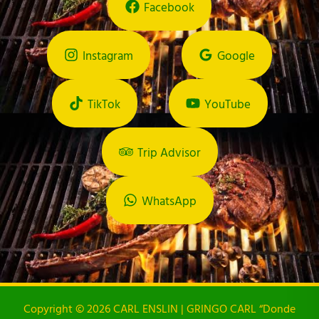
Facebook
Instagram
Google
TikTok
YouTube
Trip Advisor
WhatsApp
Copyright © 2026 CARL ENSLIN | GRINGO CARL “Donde