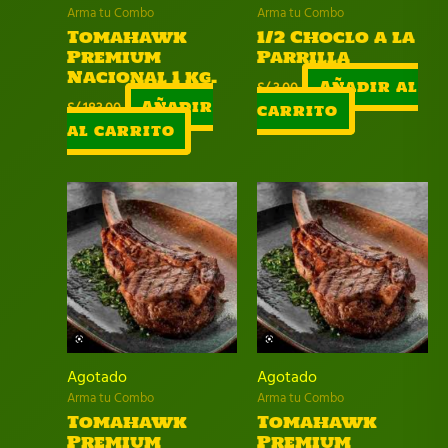
Arma tu Combo
Arma tu Combo
Tomahawk
1/2 Choclo a la
Premium
Parrilla
Nacional 1 kg.
S/
3.00
Añadir al
S/
183.00
Añadir
carrito
al carrito
Agotado
Agotado
Arma tu Combo
Arma tu Combo
Tomahawk
Tomahawk
Premium
Premium