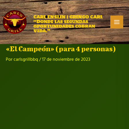
Ir
al
contenido
CARL ENSLIN | GRINGO CARL
“Donde las segundas
Ma
oportunidades cobran
vida.”
Me
«El Campeón» (para 4 personas)
Por
carlsgrillbbq
/
17 de noviembre de 2023