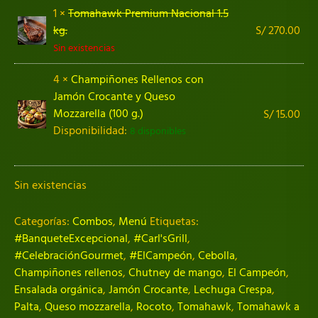
1 ×
Tomahawk Premium Nacional 1.5
kg.
S/
270.00
Sin existencias
4 ×
Champiñones Rellenos con
Jamón Crocante y Queso
Mozzarella (100 g.)
S/
15.00
Disponibilidad:
8 disponibles
Sin existencias
Categorías:
Combos
,
Menú
Etiquetas:
#BanqueteExcepcional
,
#Carl'sGrill
,
#CelebraciónGourmet
,
#ElCampeón
,
Cebolla
,
Champiñones rellenos
,
Chutney de mango
,
El Campeón
,
Ensalada orgánica
,
Jamón Crocante
,
Lechuga Crespa
,
Palta
,
Queso mozzarella
,
Rocoto
,
Tomahawk
,
Tomahawk a