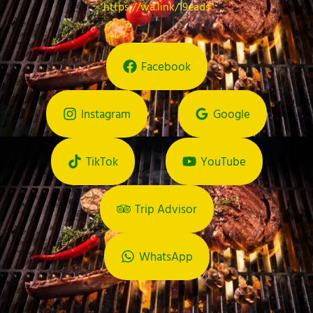
https://wa.link/19eads
Facebook
Instagram
Google
TikTok
YouTube
Trip Advisor
WhatsApp