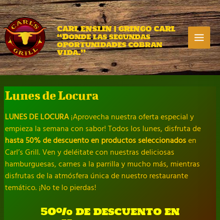
Ir
al
contenido
CARL ENSLIN | GRINGO CARL
“Donde las segundas
Ma
oportunidades cobran
vida.”
Me
Lunes de Locura
LUNES DE LOCURA
¡Aprovecha nuestra oferta especial y
empieza la semana con sabor! Todos los lunes, disfruta de
hasta 50% de descuento en productos seleccionados
en
Carl’s Grill. Ven y deléitate con nuestras deliciosas
hamburguesas, carnes a la parrilla y mucho más, mientras
disfrutas de la atmósfera única de nuestro restaurante
temático. ¡No te lo pierdas!
50% de descuento en