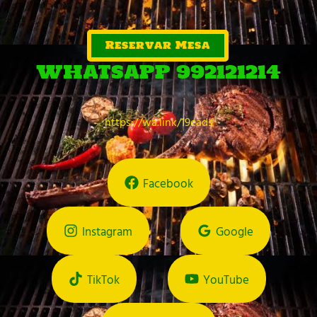
Reservar Mesa
WHATSAPP 992121214
https://wa.link/19eads
Facebook
Instagram
Google
TikTok
YouTube