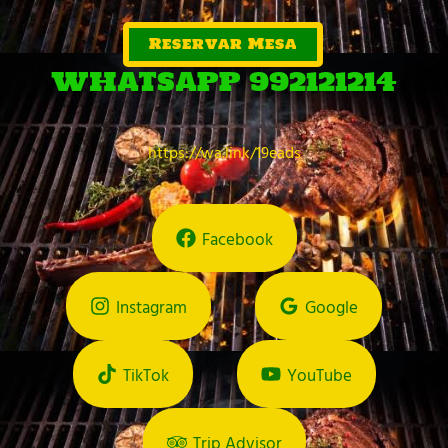
Reservar Mesa
WHATSAPP 992121214
https://wa.link/19eads
Facebook
Instagram
Google
TikTok
YouTube
Trip Advisor