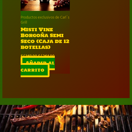
Productos exclusivos de Carl´s
Grill
Misti Vine
Borgoña Semi
Seco (Caja de 12
botellas)
El
El
S/
360.00
S/
264.00
precio
precio
Añadir al
original
actual
carrito
era:
es:
S/ 360.00.
S/ 264.00.