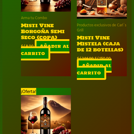
Arma tu Combo
Misti Vine
Productos exclusivos de Carl´s
Grill
Borgoña Semi
Seco (copa)
Misti Vine
Mistela (caja
S/
8.00
Añadir al
de 12 botellas)
carrito
El
El
S/
246.00
S/
150.00
precio
precio
Añadir al
original
actual
carrito
era:
es:
S/ 246.00.
S/ 150.00.
¡Oferta!