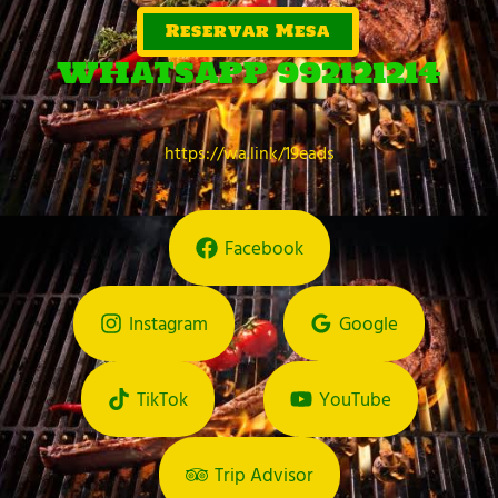
Reservar Mesa
WHATSAPP 992121214
https://wa.link/19eads
Facebook
Instagram
Google
TikTok
YouTube
Trip Advisor