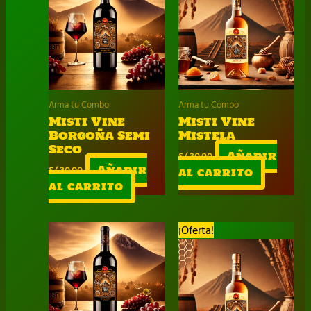
Arma tu Combo
Arma tu Combo
Misti Vine
Misti Vine
Borgoña Semi
Mistela
Seco
S/
30.00
Añadir
S/
30.00
Añadir
al carrito
al carrito
¡Oferta!