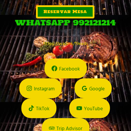
Reservar Mesa
WHATSAPP 992121214
https://wa.link/19eads
Facebook
Instagram
Google
TikTok
YouTube
Trip Advisor