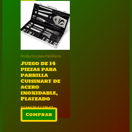
Productos para Parrilleros
Juego de 14
piezas para
parrilla
Cuisinart de
acero
inoxidable,
Plateado
El
El
S/
343.70
S/
276.07
precio
precio
Comprar
original
actual
era:
es:
S/ 343.70.
S/ 276.07.