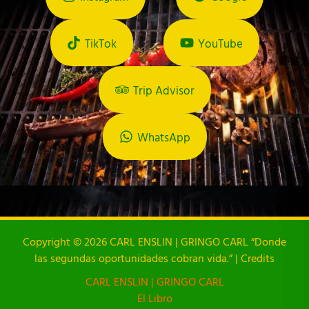
TikTok
YouTube
Trip Advisor
WhatsApp
Copyright © 2026 CARL ENSLIN | GRINGO CARL “Donde
las segundas oportunidades cobran vida.” | Credits
CARL ENSLIN | GRINGO CARL
El Libro