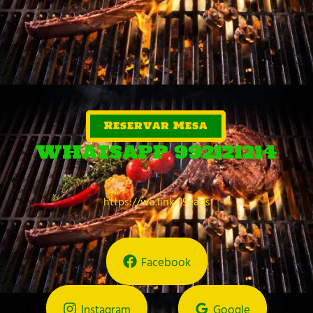
Reservar Mesa
WHATSAPP 992121214
https://wa.link/19eads
Facebook
Instagram
Google