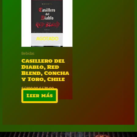
AGOTADO
Bebidas
Casillero del
Diablo, Red
Blend, Concha
y Toro, Chile
El
El
S/
100.00
S/
70.00
precio
precio
Leer más
original
actual
era:
es:
S/ 100.00.
S/ 70.00.