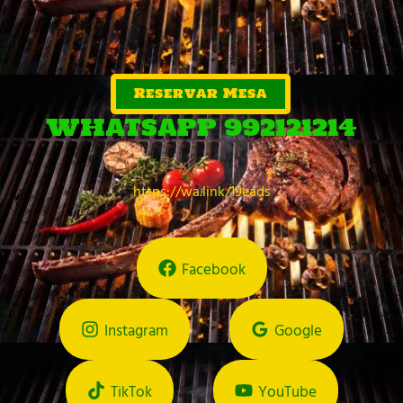
Reservar Mesa
WHATSAPP 992121214
https://wa.link/19eads
Facebook
Instagram
Google
TikTok
YouTube