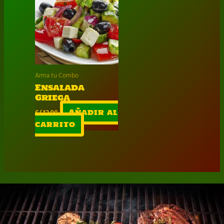
Arma tu Combo
Ensalada
Griega
S/
12.00
Añadir al
carrito