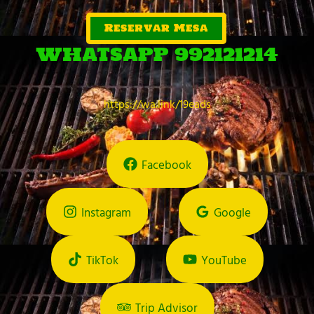
Reservar Mesa
WHATSAPP 992121214
https://wa.link/19eads
Facebook
Instagram
Google
TikTok
YouTube
Trip Advisor