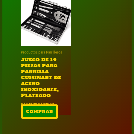
Productos para Parrilleros
Juego de 14
piezas para
parrilla
Cuisinart de
acero
inoxidable,
Plateado
El
El
S/
343.70
S/
276.07
precio
precio
Comprar
original
actual
era:
es:
S/ 343.70.
S/ 276.07.