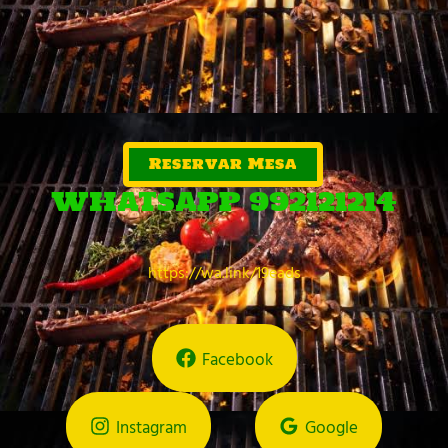
Reservar Mesa
WHATSAPP 992121214
https://wa.link/19eads
Facebook
Instagram
Google