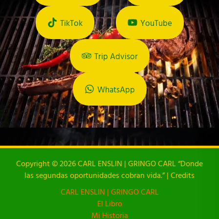
TikTok
YouTube
Trip Advisor
WhatsApp
Copyright © 2026 CARL ENSLIN | GRINGO CARL “Donde
las segundas oportunidades cobran vida.” | Credits
CARL ENSLIN | GRINGO CARL
El Libro
Mi Historia