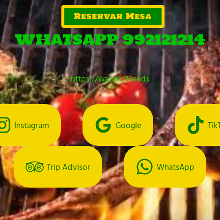
Reservar Mesa
WHATSAPP 992121214
https://wa.link/19eads
Instagram
Google
Tik
Trip Advisor
WhatsApp