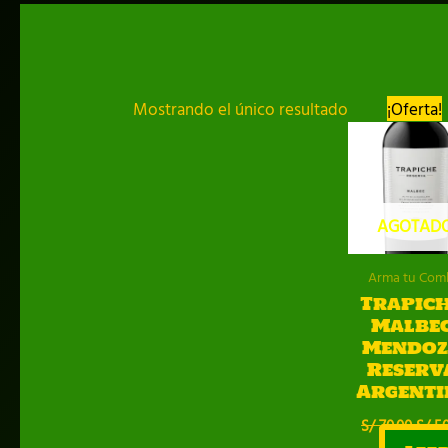
Mostrando el único resultado
¡Oferta!
AGOTAD
Arma tu Com
Trapich
Malbec
Mendoz
Reserv
Argenti
El
S/
70.00
S/
50
prec