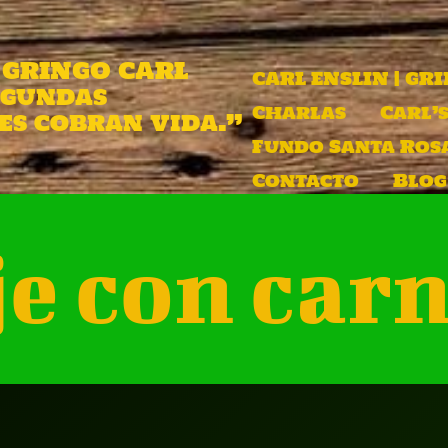
| GRINGO CARL
CARL ENSLIN | GR
egundas
Charlas
Carl’s
s cobran vida.”
Fundo Santa Ros
Contacto
Blog
e con carn