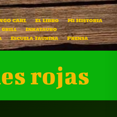
INGO CARL
El Libro
Mi Historia
 Grill
Inkatauro
a
Escuela Taurina
Prensa
es rojas