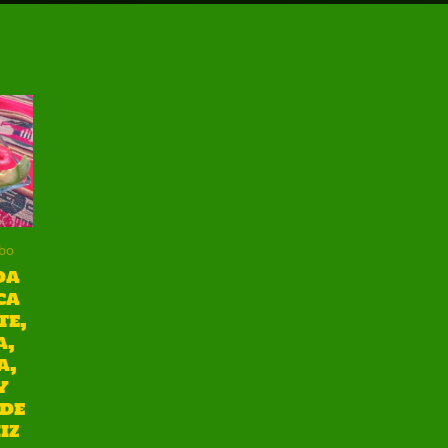
bo
da
ca
te,
a,
a,
y
de
iz