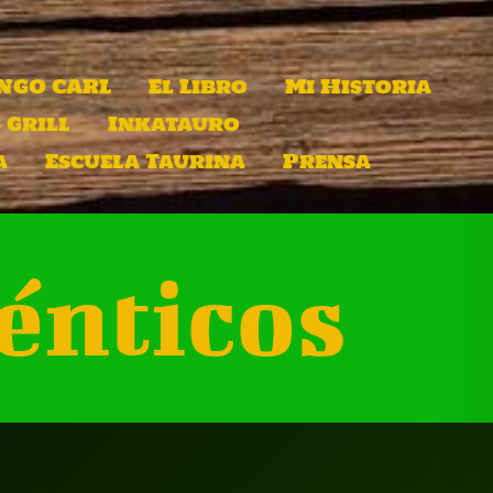
INGO CARL
El Libro
Mi Historia
 Grill
Inkatauro
a
Escuela Taurina
Prensa
énticos