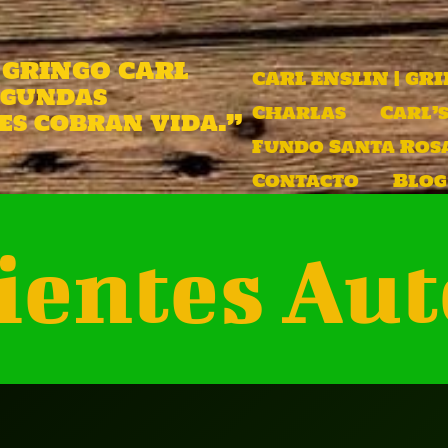
| GRINGO CARL
CARL ENSLIN | GR
egundas
Charlas
Carl’s
s cobran vida.”
Fundo Santa Ros
Contacto
Blog
ientes Aut