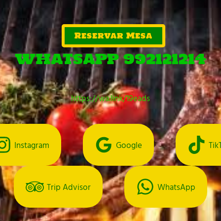
Reservar Mesa
WHATSAPP 992121214
https://wa.link/19eads
Instagram
Google
Tik
Trip Advisor
WhatsApp