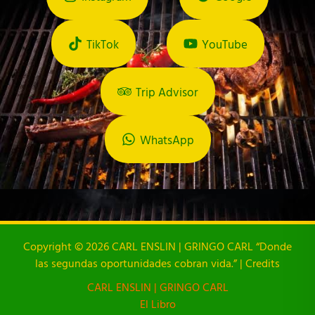
TikTok
YouTube
Trip Advisor
WhatsApp
Copyright © 2026 CARL ENSLIN | GRINGO CARL “Donde
las segundas oportunidades cobran vida.” | Credits
CARL ENSLIN | GRINGO CARL
El Libro