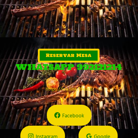
Reservar Mesa
WHATSAPP 992121214
https://wa.link/19eads
Facebook
Instagram
Google