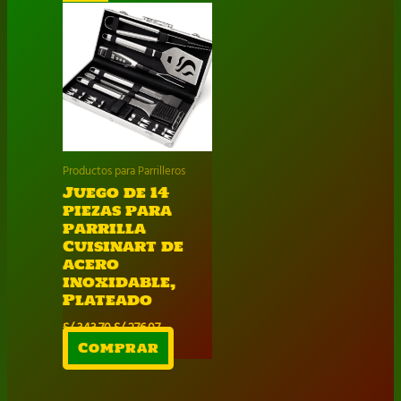
Productos para Parrilleros
Juego de 14
piezas para
parrilla
Cuisinart de
acero
inoxidable,
Plateado
El
El
S/
343.70
S/
276.07
precio
precio
Comprar
original
actual
era:
es:
S/ 343.70.
S/ 276.07.