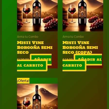
Arma tu Combo
Arma tu Combo
Misti Vine
Misti Vine
Borgoña Semi
Borgoña Semi
Seco
Seco (copa)
S/
30.00
Añadir
S/
8.00
Añadir al
al carrito
carrito
¡Oferta!