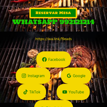
Reservar Mesa
WHATSAPP 992121214
https://wa.link/19eads
Facebook
Instagram
Google
TikTok
YouTube