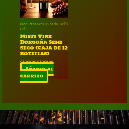
Productos exclusivos de Carl´s
Grill
Misti Vine
Borgoña Semi
Seco (Caja de 12
botellas)
El
El
S/
360.00
S/
264.00
precio
precio
Añadir al
original
actual
carrito
era:
es:
S/ 360.00.
S/ 264.00.