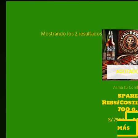
Ordenado
Mostrando los 2 resultados
por
popularidad
AGOTAD
Arma tu Com
Spare
Ribs/Cost
700 g.
L
S/
79.00
más