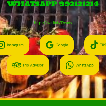
WHATSAPP 992121214
https://wa.link/19eads
Instagram
Google
Tik
Trip Advisor
WhatsApp