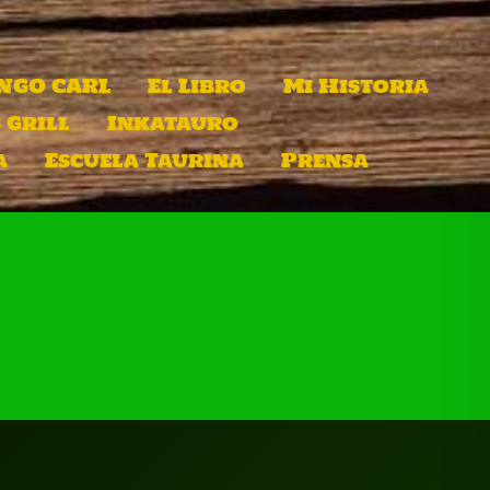
INGO CARL
El Libro
Mi Historia
 Grill
Inkatauro
a
Escuela Taurina
Prensa