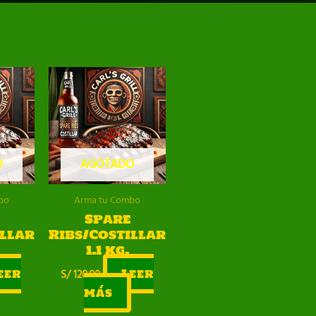
O
AGOTADO
bo
Arma tu Combo
Spare
illar
Ribs/Costillar
1.1 kg.
eer
Leer
S/
120.00
más