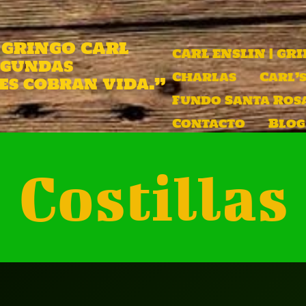
| GRINGO CARL
CARL ENSLIN | GR
egundas
Charlas
Carl’s
s cobran vida.”
Fundo Santa Ros
Contacto
Blog
Costillas