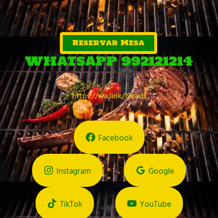
Reservar Mesa
WHATSAPP 992121214
https://wa.link/19eads
Facebook
Instagram
Google
TikTok
YouTube