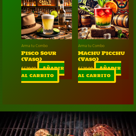
Arma tu Combo
Arma tu Combo
Pisco Sour
Machu Picchu
(Vaso)
(Vaso)
S/
20.00
Añadir
S/
20.00
Añadir
al carrito
al carrito