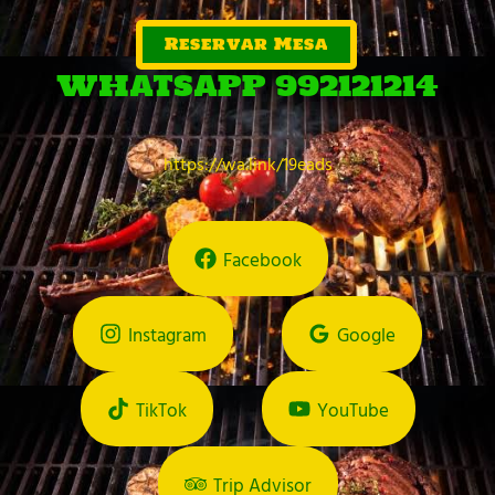
Reservar Mesa
WHATSAPP 992121214
https://wa.link/19eads
Facebook
Instagram
Google
TikTok
YouTube
Trip Advisor