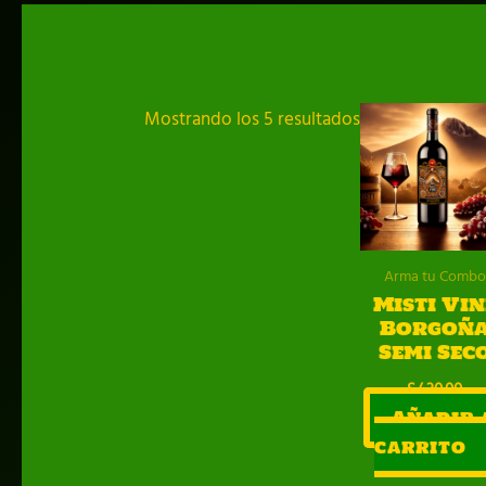
Ordenado
Mostrando los 5 resultados
por
popularidad
Arma tu Combo
Misti Vin
Borgoñ
Semi Sec
S/
30.00
Añadir 
carrito