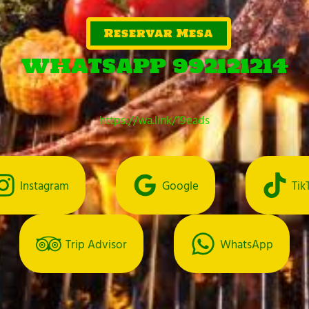
Reservar Mesa
WHATSAPP 992121214
https://wa.link/19eads
Instagram
Google
Tik
Trip Advisor
WhatsApp