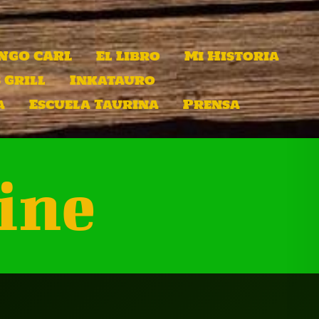
INGO CARL
El Libro
Mi Historia
 Grill
Inkatauro
a
Escuela Taurina
Prensa
Vine