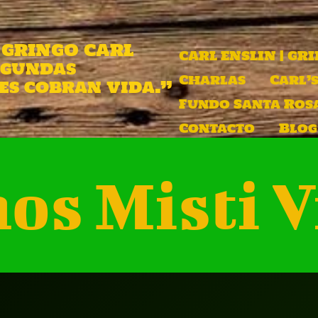
| GRINGO CARL
CARL ENSLIN | GR
egundas
Charlas
Carl’s
s cobran vida.”
Fundo Santa Ros
Contacto
Blog
os Misti 