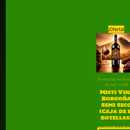
¡Oferta!
Productos exclusi
de Carl´s Grill
Misti Vin
Borgoñ
Semi Sec
(Caja de 
botellas
El
S/
360.00
S/
264.