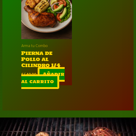
Arma tu Combo
Pierna de
Pollo al
Cilindro 1/4
S/
40.00
Añadir
al carrito