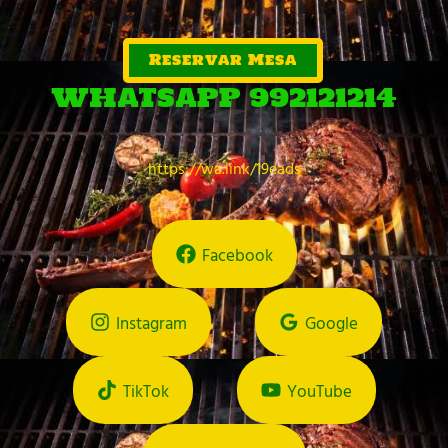
Reservar Mesa
WHATSAPP 992121214
https://wa.link/19eads
Facebook
Instagram
Google
TikTok
YouTube