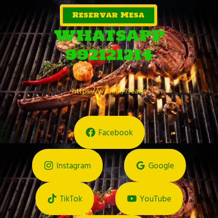
Reservar Mesa
WHATSAPP
992121214
https://wa.link/19eads
Facebook
Instagram
Google
TikTok
YouTube